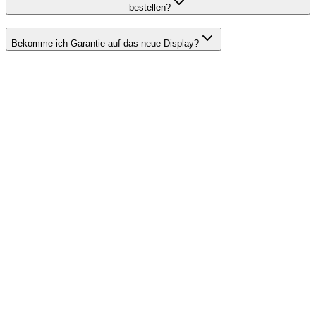
bestellen?
Bekomme ich Garantie auf das neue Display?
iPhone geht nicht mehr an
iPhone reagiert nicht mehr? Wir zeigen dir 6 sofort
umsetzbare Schritte, häufige Ursachen und wann ein
Fachmann ran muss. Reparatur ab 49 € in Lebach.
Handy lädt nicht mehr
Dein Smartphone lädt nicht mehr? Wir zeigen die 5 häufigsten
Ursachen, was du selbst probieren kannst und wann der
Ladebuchsen-Tausch nötig ist. Service in Lebach.
Handy ins Wasser gefallen
Smartphone ins Wasser gefallen? Die ersten 60 Minuten