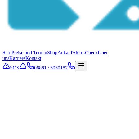
Start
Preise und Termin
Shop
Ankauf
Akku-Check
Über
uns
Karriere
Kontakt
SOS
06881 / 5950187