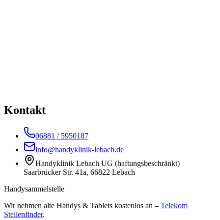
entscheiden. Wir zeigen dir, was du sofort tun (und unbedingt
lassen) musst. Wasserschaden-Rettung in Lebach.
06881 / 5950187
Termin buchen
Kontakt
06881 / 5950187
info@handyklinik-lebach.de
Handyklinik Lebach UG (haftungsbeschränkt)
Saarbrücker Str. 41a, 66822 Lebach
Handysammelstelle
Wir nehmen alte Handys & Tablets kostenlos an –
Telekom
Stellenfinder
.