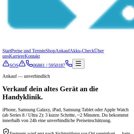
Start
Preise und Termin
Shop
Ankauf
Akku-Check
Über
uns
Karriere
Kontakt
SOS
06881 / 5950187
Ankauf — unverbindlich
Verkauf dein altes Gerät an die
Handyklinik.
iPhone, Samsung Galaxy, iPad, Samsung Tablet oder Apple Watch
(ab Series 8 / Ultra 2): 3 kurze Schritte, ~2 Minuten. Du bekommst
innerhalb von 24h eine unverbindliche Preiseinschätzung.
Festpreis wird erst nach Sichtprüfung vor Ort vereinbart — kein