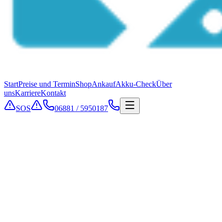
Start
Preise und Termin
Shop
Ankauf
Akku-Check
Über
uns
Karriere
Kontakt
SOS
06881 / 5950187